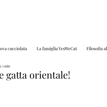
Maschi
Femmine
Cuccioli
Sterilizzati
Blog
ova cucciolata
La famiglia YesWeCat
Filosofia a
: 1 min
adozioni
spagna
hollywood
read
Sic
 gatta orientale!