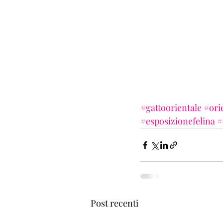
#gattoorientale
#ori
#esposizionefelina
#
Post recenti