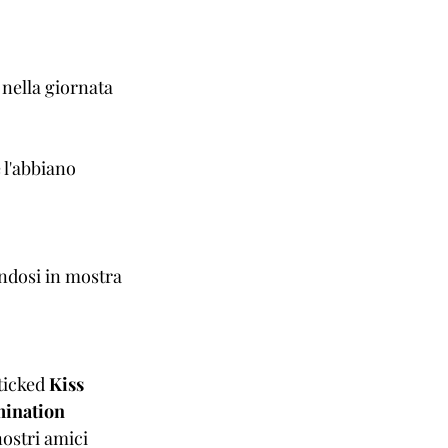
 nella giornata 
 l'abbiano 
ndosi in mostra 
ticked 
Kiss 
ination
nostri amici 