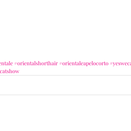
entale
#orientalshorthair
#orientaleapelocorto
#yeswec
catshow