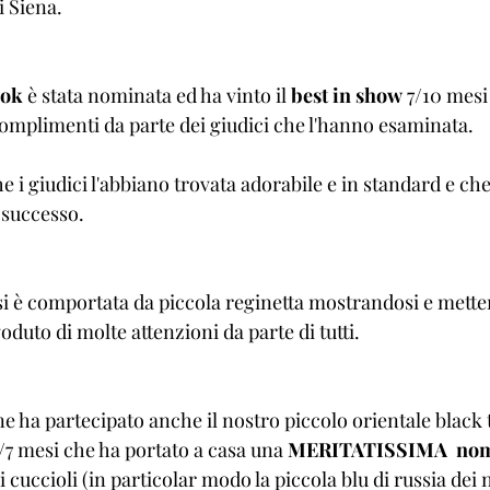
i Siena. 
ok
 è stata nominata ed ha vinto il 
best in show
 7/10 mesi
complimenti da parte dei giudici che l'hanno esaminata. 
e i giudici l'abbiano trovata adorabile e in standard e che
successo. 
 è comportata da piccola reginetta mostrandosi e mette
oduto di molte attenzioni da parte di tutti. 
ne ha partecipato anche il nostro piccolo orientale black 
4/7 mesi che ha portato a casa una 
MERITATISSIMA  nom
i cuccioli (in particolar modo la piccola blu di russia dei 