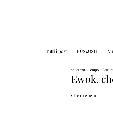
YesWeCat Cattery
Home
Chi siamo
Test & Salute
Tutti i post
RUS4OSH
Nu
18 set 2016
Tempo di lettura
Cat Show
gavidanza
Ewok, che
Che orgoglio!