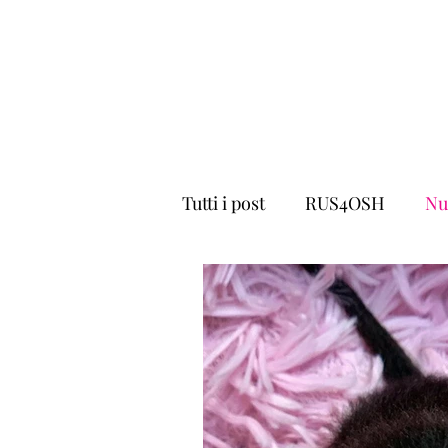
YesWeCat Cattery
Home
Chi siamo
Test & Salute
Tutti i post
RUS4OSH
Nu
Cat Show
gavidanza