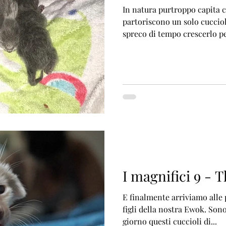
In natura purtroppo capita
partoriscono un solo cuccio
spreco di tempo crescerlo pe
I magnifici 9 - 
E finalmente arriviamo alle p
figli della nostra Ewok. Sono nati ormai da qualche
giorno questi cuccioli di...