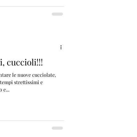
, cuccioli!!!
ntare le nuove cucciolate,
tempi strettissimi e
 e...