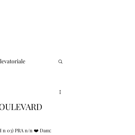
llevatoriale
k
OULEVARD
 n 03) PRA n/n ❤️ Dam: