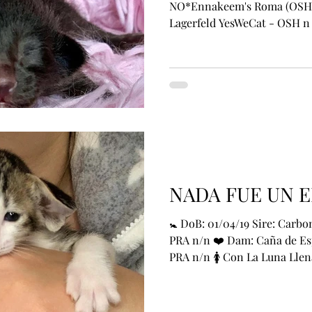
NO*Ennakeem's Roma (OSH n
Lagerfeld YesWeCat - OSH n 
NADA FUE UN 
🚼 DoB: 01/04/19 Sire: Carb
PRA n/n ❤️ Dam: Caña de Es
PRA n/n 🚺 Con La Luna Llena