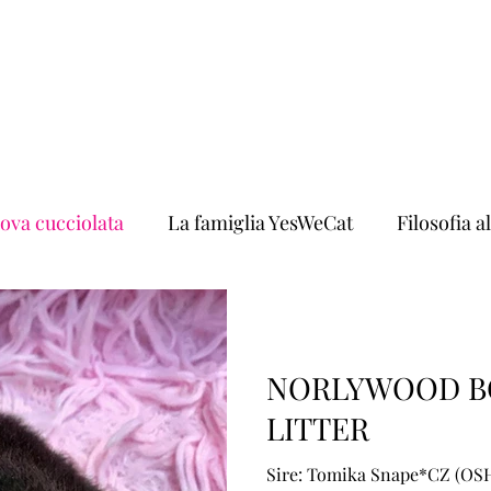
Maschi
Femmine
Cuccioli
Sterilizzati
Blog
ova cucciolata
La famiglia YesWeCat
Filosofia a
adozioni
spagna
hollywood
read
Sic
NORLYWOOD B
LITTER
Sire: Tomika Snape*CZ (OSH