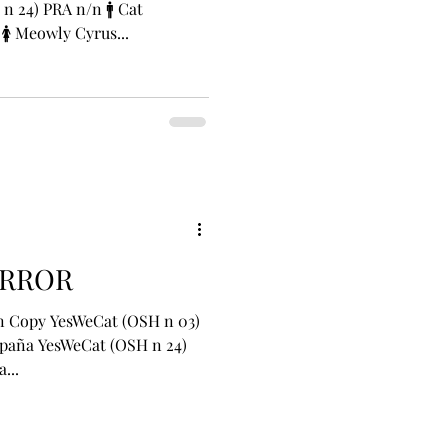
 24) PRA n/n 🚹 Cat
🚺 Meowly Cyrus...
ERROR
on Copy YesWeCat (OSH n 03)
paña YesWeCat (OSH n 24)
...