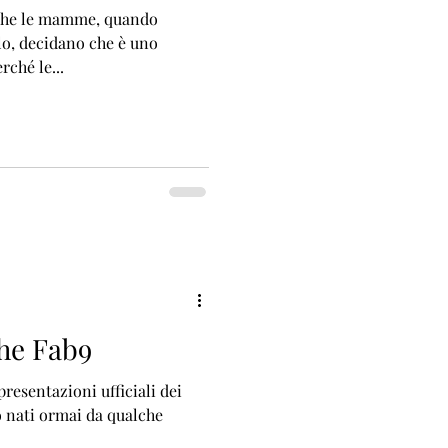
 che le mamme, quando
lo, decidano che è uno
rché le...
The Fab9
resentazioni ufficiali dei