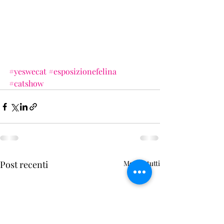
#yeswecat
#esposizionefelina
#catshow
Post recenti
Mostra tutti