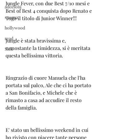
Jungle Fever, con due Best 7/10 mesi e 
adozioni
Best of Best 4 conquista dopo Renato e 
spagna
Togo il titolo di Junior Winner!!!
hollywood
read
Jungle è stata bravissima e, 
nonostante la timidezza, si è meritata 
Sick
questa bellissima vittoria. 
Ringrazio di cuore Manuela che l'ha 
portata sul palco, Ale che ci ha portato 
a San Bonifacio, e Michele che è 
rimasto a casa ad accudire il resto 
della famiglia. 
E' stato un bellissimo weekend in cui 
ho rivisto con piacere tante persone 