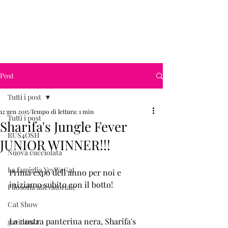
YesWeCat Cattery
Post
Tutti i post
12 gen 2015
Tempo di lettura: 1 min
Tutti i post
Sharifa's Jungle Fever
RUS4OSH
JUNIOR WINNER!!!
Nuova cucciolata
La famiglia YesWeCat
Prima expo dell'anno per noi e 
iniziamo subito con il botto! 
Filosofia allevatoriale
Cat Show
La nostra panterina nera, Sharifa's 
gavidanza