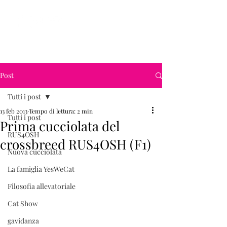
YesWeCat Cattery
Post
Tutti i post
13 feb 2013
Tempo di lettura: 2 min
Tutti i post
Prima cucciolata del
RUS4OSH
crossbreed RUS4OSH (F1)
Nuova cucciolata
La famiglia YesWeCat
Filosofia allevatoriale
Cat Show
gavidanza