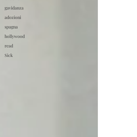
gavidanza
adozioni
spagna
hollywood
read
Sick