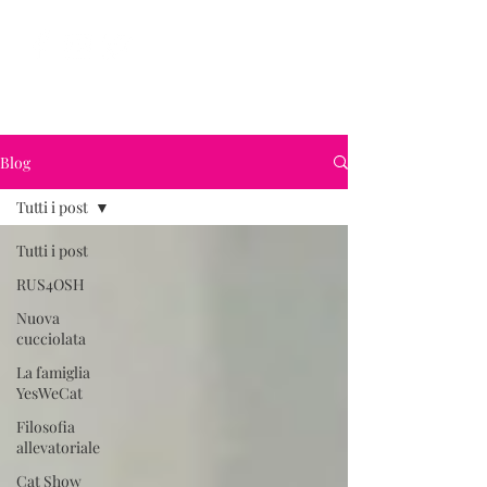
YesWeCat Cattery
Blog
Tutti i post
Tutti i post
RUS4OSH
Nuova
cucciolata
La famiglia
YesWeCat
Filosofia
allevatoriale
Cat Show